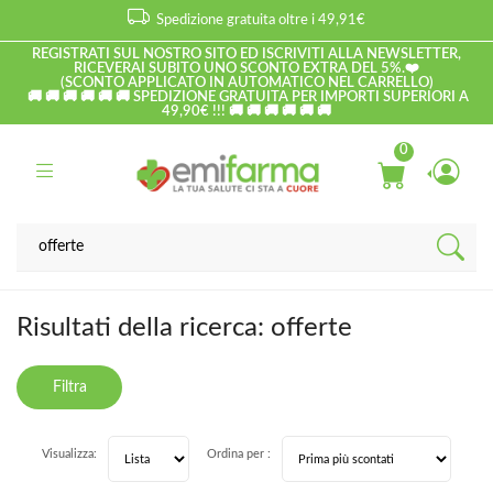
Spedizione gratuita oltre i 49,91€
REGISTRATI SUL NOSTRO SITO ED ISCRIVITI ALLA NEWSLETTER,
RICEVERAI SUBITO UNO SCONTO EXTRA DEL 5%.❤️
(SCONTO APPLICATO IN AUTOMATICO NEL CARRELLO)
🚚 🚚 🚚 🚚 🚚 🚚 SPEDIZIONE GRATUITA PER IMPORTI SUPERIORI A
49,90€ !!! 🚚 🚚 🚚 🚚 🚚 🚚
0
Home
Risultati della ricerca prodotti
offerte
Risultati della ricerca: offerte
Filtra
risultati
Visualizza:
Ordina per :