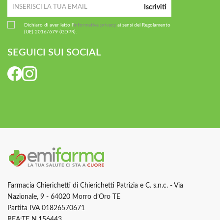
Iscriviti
Dichiaro di aver letto l'
informativa privacy
ai sensi del Regolamento
(UE) 2016/679 (GDPR).
SEGUICI SUI SOCIAL
Farmacia Chierichetti di Chierichetti Patrizia e C. s.n.c. - Via
Nazionale, 9 - 64020 Morro d’Oro TE
Partita IVA 01826570671
REA:TE N.156443