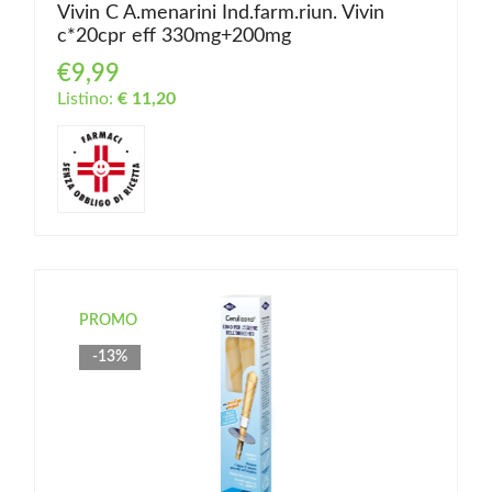
Vivin C A.menarini Ind.farm.riun. Vivin
c*20cpr eff 330mg+200mg
€9,99
Listino:
€ 11,20
PROMO
-13%