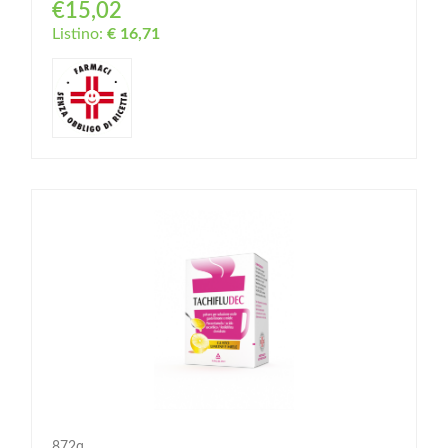
€15,02
Listino:
€ 16,71
872q