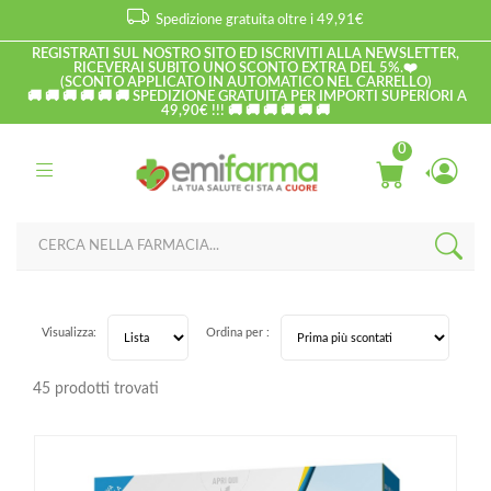
Spedizione gratuita oltre i 49,91€
REGISTRATI SUL NOSTRO SITO ED ISCRIVITI ALLA NEWSLETTER,
RICEVERAI SUBITO UNO SCONTO EXTRA DEL 5%.❤️
(SCONTO APPLICATO IN AUTOMATICO NEL CARRELLO)
🚚 🚚 🚚 🚚 🚚 🚚 SPEDIZIONE GRATUITA PER IMPORTI SUPERIORI A
49,90€ !!! 🚚 🚚 🚚 🚚 🚚 🚚
0
Visualizza:
Ordina per :
45 prodotti trovati