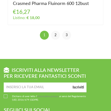
Crasmed Pharma Fluinorm 600 12bust
€16,27
Listino:
€ 18,00
1
2
3
ISCRIVITI ALLA NEWSLETTER
PER RICEVERE FANTASTICI SCONTI
Iscriviti
Dichiaro di aver letto l'
informativa privacy
ai sensi del Regolamento
(UE) 2016/679 (GDPR).
SEGUICI SUI SOCIAL