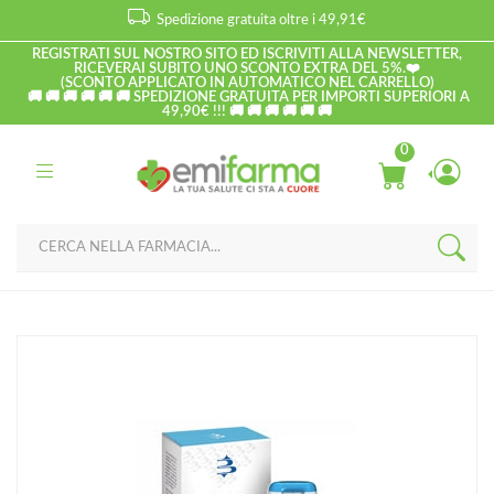
Spedizione gratuita oltre i 49,91€
REGISTRATI SUL NOSTRO SITO ED ISCRIVITI ALLA NEWSLETTER,
RICEVERAI SUBITO UNO SCONTO EXTRA DEL 5%.❤️
(SCONTO APPLICATO IN AUTOMATICO NEL CARRELLO)
🚚 🚚 🚚 🚚 🚚 🚚 SPEDIZIONE GRATUITA PER IMPORTI SUPERIORI A
49,90€ !!! 🚚 🚚 🚚 🚚 🚚 🚚
0
Home
Catalogo
/
Corpo
Biogena Linea Pelle Sana Dermoliquido Detergente Ultra-Delicato
Lenitivo 500 ml