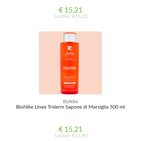
€ 15,21
Listino: €15,20
BioNike
BioNike Linea Triderm Sapone di Marsiglia 500 ml
€ 15,21
Listino: €11,90