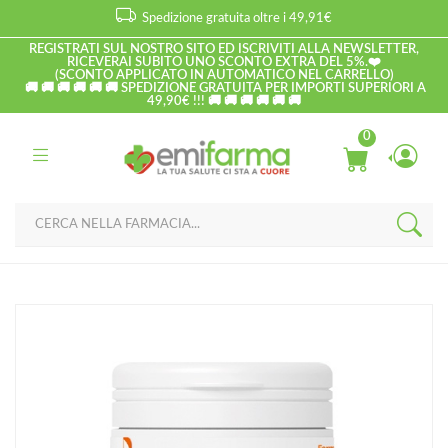
Spedizione gratuita oltre i 49,91€
REGISTRATI SUL NOSTRO SITO ED ISCRIVITI ALLA NEWSLETTER,
RICEVERAI SUBITO UNO SCONTO EXTRA DEL 5%.❤️
(SCONTO APPLICATO IN AUTOMATICO NEL CARRELLO)
🚚 🚚 🚚 🚚 🚚 🚚 SPEDIZIONE GRATUITA PER IMPORTI SUPERIORI A
49,90€ !!! 🚚 🚚 🚚 🚚 🚚 🚚
0
Home
Catalogo
/
Corpo
Bio-Oil Trattamento Dermatologico Idratante Rigenerante Gel Pelli
Secche 200 ml