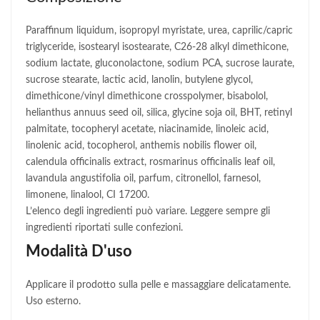
Paraffinum liquidum, isopropyl myristate, urea, caprilic/capric
triglyceride, isostearyl isostearate, C26-28 alkyl dimethicone,
sodium lactate, gluconolactone, sodium PCA, sucrose laurate,
sucrose stearate, lactic acid, lanolin, butylene glycol,
dimethicone/vinyl dimethicone crosspolymer, bisabolol,
helianthus annuus seed oil, silica, glycine soja oil, BHT, retinyl
palmitate, tocopheryl acetate, niacinamide, linoleic acid,
linolenic acid, tocopherol, anthemis nobilis flower oil,
calendula officinalis extract, rosmarinus officinalis leaf oil,
lavandula angustifolia oil, parfum, citronellol, farnesol,
limonene, linalool, CI 17200.
L’elenco degli ingredienti può variare. Leggere sempre gli
ingredienti riportati sulle confezioni.
Modalità D'uso
Applicare il prodotto sulla pelle e massaggiare delicatamente.
Uso esterno.