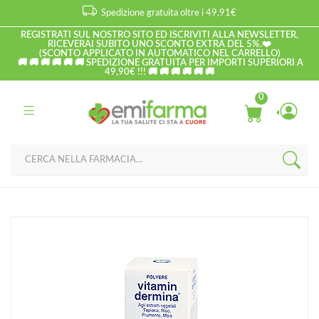
Spedizione gratuita oltre i 49,91€
REGISTRATI SUL NOSTRO SITO ED ISCRIVITI ALLA NEWSLETTER,
RICEVERAI SUBITO UNO SCONTO EXTRA DEL 5%.❤️
(SCONTO APPLICATO IN AUTOMATICO NEL CARRELLO)
🚚 🚚 🚚 🚚 🚚 🚚 SPEDIZIONE GRATUITA PER IMPORTI SUPERIORI A
49,90€ !!! 🚚 🚚 🚚 🚚 🚚 🚚
0
Home
Catalogo
/
Corpo
Vitamindermina Linea Corpo Trattamento Assorbente agli Estratti
Vegetali 100 g