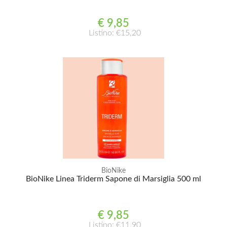
€ 9,85
Listino: €15,20
BioNike
BioNike Linea Triderm Sapone di Marsiglia 500 ml
€ 9,85
Listino: €11,90