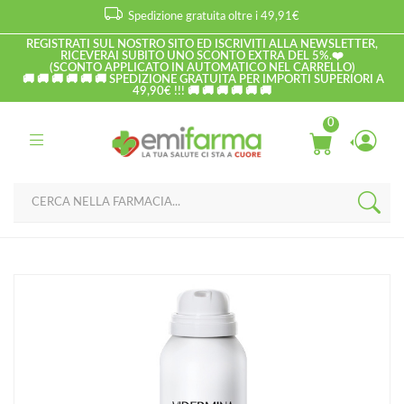
Spedizione gratuita oltre i 49,91€
REGISTRATI SUL NOSTRO SITO ED ISCRIVITI ALLA NEWSLETTER,
RICEVERAI SUBITO UNO SCONTO EXTRA DEL 5%.❤️
(SCONTO APPLICATO IN AUTOMATICO NEL CARRELLO)
🚚 🚚 🚚 🚚 🚚 🚚 SPEDIZIONE GRATUITA PER IMPORTI SUPERIORI A
49,90€ !!! 🚚 🚚 🚚 🚚 🚚 🚚
0
Home
Catalogo
/
Materiale per Farmacie
Vidermina Linea Dispositivi Medici Prebiotic Mousse
Riequilibrante 150 ml
Home
Catalogo
/
Igiene della persona
/
Altri prodotti
Vidermina Linea Dispositivi Medici Prebiotic Mousse
Riequilibrante 150 ml