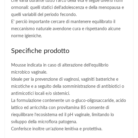
che varia durante tutto l'arco della vita e segue diversi ritmi
ormonali: quelli statici dell'adolescenza e della menopausa e
quelli variabili del periodo fecondo.
E' perciò importante cercare di mantenere equilibrato il
meccanismo naturale avendone cura e rispettando alcune
norme igieniche.
Specifiche prodotto
Mousse indicata in caso di alterazione dell’equilibrio
microbico vaginale.
Ideale per la prevenzione di vaginosi, vaginiti batteriche e
micotiche e a seguito della somministrazione di antibiotici o
antimicotici locali e/o sistemici.
La formulazione contenente un α-gluco-oligosaccaride, acido
lattico ed arricchita con provitamina B5 consente di
riequilibrare l’ecosistema ed il pH vaginale, limitando lo
sviluppo della microflora patogena.
Conferisce inoltre un’azione lenitiva e protettiva.