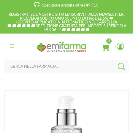
Spedizione gratuita oltre i 49,91€
REGISTRATI SUL NOSTRO SITO ED ISCRIVITI ALLA NEWSLETTER,
RICEVERAI SUBITO UNO SCONTO EXTRA DEL 5%.❤️
(SCONTO APPLICATO IN AUTOMATICO NEL CARRELLO)
🚚 🚚 🚚 🚚 🚚 🚚 SPEDIZIONE GRATUITA PER IMPORTI SUPERIORI A
49,90€ !!! 🚚 🚚 🚚 🚚 🚚 🚚
0
Home
Catalogo
/
Viso
Vichy Linea Mineral 89 Booster Quotidiano Protettivo Idratante
Gel Fluido 50 ml