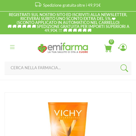
Spedizione gratuita oltre i 49,91€
REGISTRATI SUL NOSTRO SITO ED ISCRIVITI ALLA NEWSLETTER,
RICEVERAI SUBITO UNO SCONTO EXTRA DEL 5%.❤️
(SCONTO APPLICATO IN AUTOMATICO NEL CARRELLO)
🚚 🚚 🚚 🚚 🚚 🚚 SPEDIZIONE GRATUITA PER IMPORTI SUPERIORI A
49,90€ !!! 🚚 🚚 🚚 🚚 🚚 🚚
0
Home
Catalogo
/
Solari
/
Solari Corpo
Vichy Linea Ideal Soleil SPF30 Latte Solare Famiglia Protettivo
Delicato 300 ml