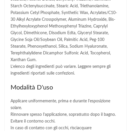
Starch Octenylsuccinate, Stearic Acid, Triethanolamine,
Potassium Cetyl Phosphate, Synthetic Wax, Acrylates/C10-
30 Alkyl Acrylate Crosspolymer, Aluminum Hydroxide, Bis-
Ethylhexyloxyphenol Methoxyphenyl Triazine, Caprylyl
Glycol, Dimethicone, Disodium Edta, Glyceryl Stearate,
Glycine Soja Oil/Soybean Oil, Palmitic Acid, Peg-100
Stearate, Phenoxyethanol, Silica, Sodium Hyaluronate,
Terephthalylidene Dicamphor Sulfonic Acid, Tocopherol,
Xanthan Gum.
L’elenco degli ingredienti può variare. Leggere sempre gli
ingredienti riportati sulle confezioni.
Modalità D'uso
Applicare uniformemente, prima e durante l'esposizione
solare.
Rinnovare spesso l'applicazione, soprattutto dopo il bagno.
Evitare il contorno occhi.
In caso di contatto con gli occhi, risciacquare