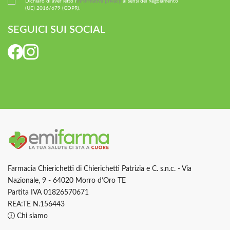
Dichiaro di aver letto l'
informativa privacy
ai sensi del Regolamento
(UE) 2016/679 (GDPR).
SEGUICI SUI SOCIAL
Farmacia Chierichetti di Chierichetti Patrizia e C. s.n.c. - Via
Nazionale, 9 - 64020 Morro d’Oro TE
Partita IVA 01826570671
REA:TE N.156443
Chi siamo