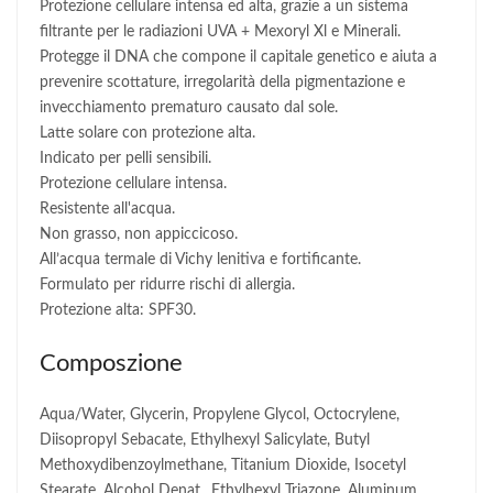
Protezione cellulare intensa ed alta, grazie a un sistema
filtrante per le radiazioni UVA + Mexoryl Xl e Minerali.
Protegge il DNA che compone il capitale genetico e aiuta a
prevenire scottature, irregolarità della pigmentazione e
invecchiamento prematuro causato dal sole.
Latte solare con protezione alta.
Indicato per pelli sensibili.
Protezione cellulare intensa.
Resistente all'acqua.
Non grasso, non appiccicoso.
All’acqua termale di Vichy lenitiva e fortificante.
Formulato per ridurre rischi di allergia.
Protezione alta: SPF30.
Composzione
Aqua/Water, Glycerin, Propylene Glycol, Octocrylene,
Diisopropyl Sebacate, Ethylhexyl Salicylate, Butyl
Methoxydibenzoylmethane, Titanium Dioxide, Isocetyl
Stearate, Alcohol Denat., Ethylhexyl Triazone, Aluminum