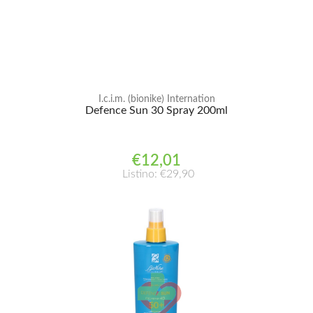
I.c.i.m. (bionike) Internation
Defence Sun 30 Spray 200ml
€12,01
Listino: €29,90