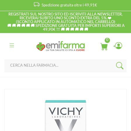
Spedizione gratuita oltre i 49,91€
REGISTRATI SUL NOSTRO SITO ED ISCRIVITI ALLA NEWSLETTER,
RICEVERAI SUBITO UNO SCONTO EXTRA DEL 5%.❤️
(SCONTO APPLICATO IN AUTOMATICO NEL CARRELLO)
🚚 🚚 🚚 🚚 🚚 🚚 SPEDIZIONE GRATUITA PER IMPORTI SUPERIORI A
49,90€ !!! 🚚 🚚 🚚 🚚 🚚 🚚
0
Home
Catalogo
/
Uomo
/
Profumi / deodoranti
Vichy Linea Deo Anti-Traspirante Deodorante Crema con Sali Di
Alluminio 30 ml