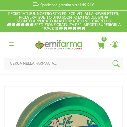
Spedizione gratuita oltre i 49,91€
REGISTRATI SUL NOSTRO SITO ED ISCRIVITI ALLA NEWSLETTER,
RICEVERAI SUBITO UNO SCONTO EXTRA DEL 5%.❤️
(SCONTO APPLICATO IN AUTOMATICO NEL CARRELLO)
🚚 🚚 🚚 🚚 🚚 🚚 SPEDIZIONE GRATUITA PER IMPORTI SUPERIORI A
49,90€ !!! 🚚 🚚 🚚 🚚 🚚 🚚
0
Home
Catalogo
/
Alimentari
Valda Linea Classica Pastiglie Gommose Balsamiche Emollienti
senza Zucchero 50 g