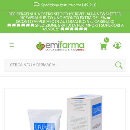
Spedizione gratuita oltre i 49,91€
REGISTRATI SUL NOSTRO SITO ED ISCRIVITI ALLA NEWSLETTER,
RICEVERAI SUBITO UNO SCONTO EXTRA DEL 5%.❤️
(SCONTO APPLICATO IN AUTOMATICO NEL CARRELLO)
🚚 🚚 🚚 🚚 🚚 🚚 SPEDIZIONE GRATUITA PER IMPORTI SUPERIORI A
49,90€ !!! 🚚 🚚 🚚 🚚 🚚 🚚
0
Home
Catalogo
/
Viso
Uriage Linea Trattamenti Riparazione Bariederm Crema Isolante
Riparatrice 75 ml
Home
Catalogo
/
Corpo
Uriage Linea Trattamenti Riparazione Bariederm Crema Isolante
Riparatrice 75 ml