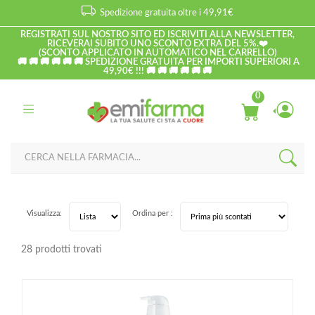
Spedizione gratuita oltre i 49,91€
REGISTRATI SUL NOSTRO SITO ED ISCRIVITI ALLA NEWSLETTER,
RICEVERAI SUBITO UNO SCONTO EXTRA DEL 5%.❤️
(SCONTO APPLICATO IN AUTOMATICO NEL CARRELLO)
🚚 🚚 🚚 🚚 🚚 🚚 SPEDIZIONE GRATUITA PER IMPORTI SUPERIORI A
49,90€ !!! 🚚 🚚 🚚 🚚 🚚 🚚
0
Visualizza:
Ordina per :
28 prodotti trovati