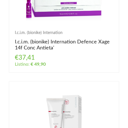
I.c.i.m. (bionike) Internation
I.c.i.m. (bionike) Internation Defence Xage
14f Conc Antieta'
€37,41
Listino:
€ 49,90