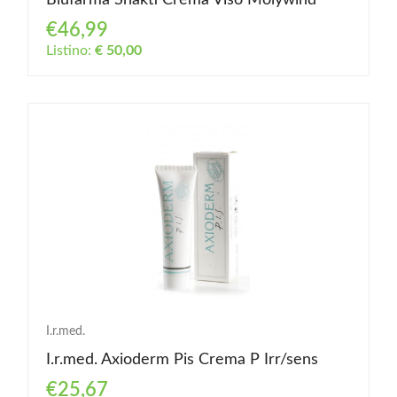
Blufarma Shakti Crema Viso Molywind
€46,99
Listino:
€ 50,00
I.r.med.
I.r.med. Axioderm Pis Crema P Irr/sens
€25,67