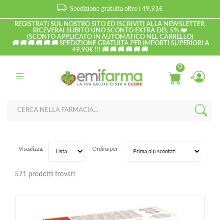
Spedizione gratuita oltre i 49,91€
REGISTRATI SUL NOSTRO SITO ED ISCRIVITI ALLA NEWSLETTER,
RICEVERAI SUBITO UNO SCONTO EXTRA DEL 5%.❤️
(SCONTO APPLICATO IN AUTOMATICO NEL CARRELLO)
🚚 🚚 🚚 🚚 🚚 🚚 SPEDIZIONE GRATUITA PER IMPORTI SUPERIORI A
49,90€ !!! 🚚 🚚 🚚 🚚 🚚 🚚
0
Visualizza:
Ordina per :
571 prodotti trovati