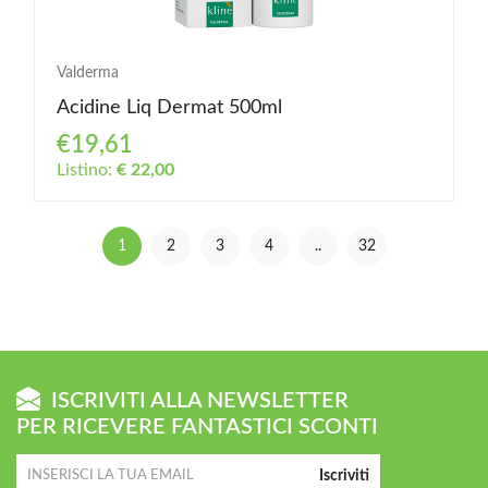
Valderma
Acidine Liq Dermat 500ml
€19,61
Listino:
€ 22,00
1
2
3
4
..
32
ISCRIVITI ALLA NEWSLETTER
PER RICEVERE FANTASTICI SCONTI
Iscriviti