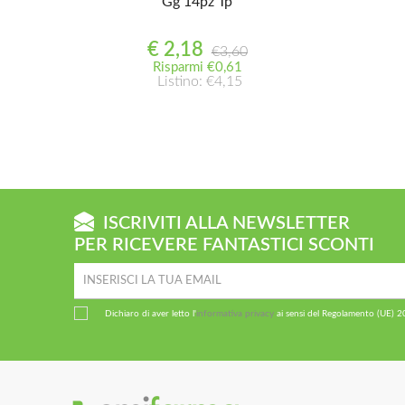
Gg 14pz Tp
€ 2,18
€3,60
Risparmi €0,61
Listino: €4,15
ISCRIVITI ALLA NEWSLETTER
PER RICEVERE FANTASTICI SCONTI
Dichiaro di aver letto l'
informativa privacy
ai sensi del Regolamento (UE) 