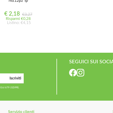
Ntt12pz Tp
€ 2,18
€3,27
Risparmi €0,28
Listino: €4,15
SEGUICI SUI SOCI
Iscriviti
2016/679 (GDPR).
Servizio clienti