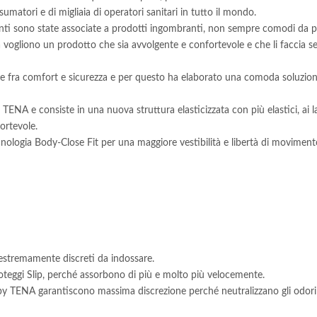
umatori e di migliaia di operatori sanitari in tutto il mondo.
enti sono state associate a prodotti ingombranti, non sempre comodi da p
vogliono un prodotto che sia avvolgente e confortevole e che li faccia sent
e fra comfort e sicurezza e per questo ha elaborato una comoda soluzione
TENA e consiste in una nuova struttura elasticizzata con più elastici, ai 
ortevole.
nologia Body-Close Fit per una maggiore vestibilità e libertà di movimento
d estremamente discreti da indossare.
roteggi Slip, perché assorbono di più e molto più velocemente.
s by TENA garantiscono massima discrezione perché neutralizzano gli odor