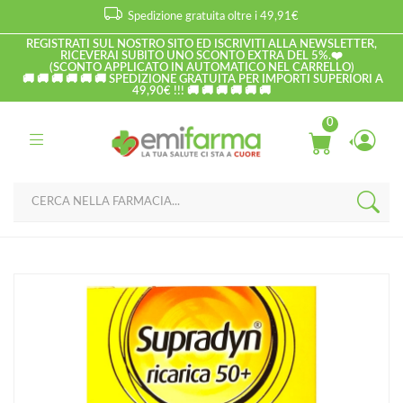
Spedizione gratuita oltre i 49,91€
REGISTRATI SUL NOSTRO SITO ED ISCRIVITI ALLA NEWSLETTER,
RICEVERAI SUBITO UNO SCONTO EXTRA DEL 5%.❤️
(SCONTO APPLICATO IN AUTOMATICO NEL CARRELLO)
🚚 🚚 🚚 🚚 🚚 🚚 SPEDIZIONE GRATUITA PER IMPORTI SUPERIORI A
49,90€ !!! 🚚 🚚 🚚 🚚 🚚 🚚
0
Home
Catalogo
/
Supradyn Linea Vitamine e Minerali Ricarica 50+ Over 50
Integratore 30 Compresse