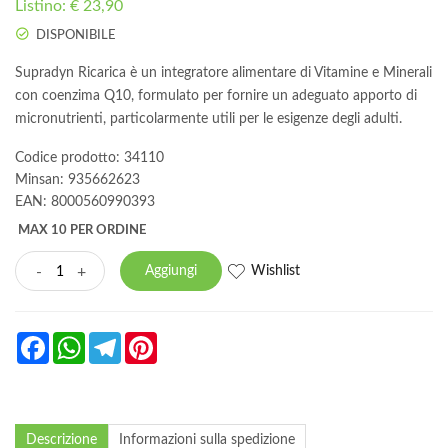
Listino: € 23,90
DISPONIBILE
Supradyn Ricarica è un integratore alimentare di Vitamine e Minerali
con coenzima Q10, formulato per fornire un adeguato apporto di
micronutrienti, particolarmente utili per le esigenze degli adulti.
Codice prodotto: 34110
Minsan:
935662623
EAN: 8000560990393
MAX 10 PER ORDINE
Wishlist
-
+
Aggiungi
Facebook
WhatsApp
Telegram
Pinterest
Descrizione
Informazioni sulla spedizione