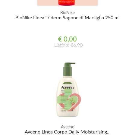
BioNike
BioNike Linea Triderm Sapone di Marsiglia 250 ml
€ 0,00
Listino: €6,90
Aveeno
Aveeno Linea Corpo Daily Moisturising...