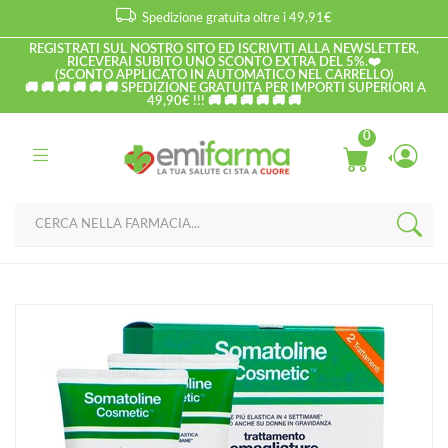
Spedizione gratuita oltre i 49,91€
REGISTRATI SUL NOSTRO SITO ED ISCRIVITI ALLA NEWSLETTER,
RICEVERAI SUBITO UNO SCONTO EXTRA DEL 5%.❤️
(SCONTO APPLICATO IN AUTOMATICO NEL CARRELLO)
🚚 🚚 🚚 🚚 🚚 🚚 SPEDIZIONE GRATUITA PER IMPORTI SUPERIORI A
49,90€ !!! 🚚 🚚 🚚 🚚 🚚 🚚
0
Home
Catalogo
/
Corpo
Somatoline Cosmetic Linea Cura Corpo Crema Smagliature 2x200
ml Offerta Speciale