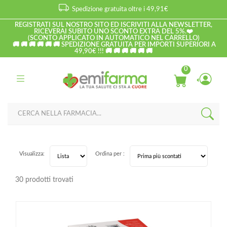
Spedizione gratuita oltre i 49,91€
REGISTRATI SUL NOSTRO SITO ED ISCRIVITI ALLA NEWSLETTER,
RICEVERAI SUBITO UNO SCONTO EXTRA DEL 5%.❤️
(SCONTO APPLICATO IN AUTOMATICO NEL CARRELLO)
🚚 🚚 🚚 🚚 🚚 🚚 SPEDIZIONE GRATUITA PER IMPORTI SUPERIORI A
49,90€ !!! 🚚 🚚 🚚 🚚 🚚 🚚
0
Visualizza:
Ordina per :
30 prodotti trovati