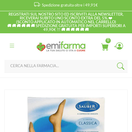
Spedizione gratuita oltre i 49,91€
REGISTRATI SUL NOSTRO SITO ED ISCRIVITI ALLA NEWSLETTER,
RICEVERAI SUBITO UNO SCONTO EXTRA DEL 5%.❤️
(SCONTO APPLICATO IN AUTOMATICO NEL CARRELLO)
🚚 🚚 🚚 🚚 🚚 🚚 SPEDIZIONE GRATUITA PER IMPORTI SUPERIORI A
49,90€ !!! 🚚 🚚 🚚 🚚 🚚 🚚
0
Home
Catalogo
/
Ortopedici
/
Articoli contenitivi
Sauber Linea Dispositivi Medici Classic Collant Liscio 100 Den 16-
20mm tg 4 Glac