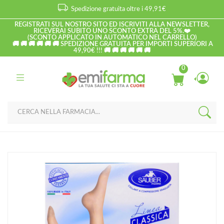
Spedizione gratuita oltre i 49,91€
REGISTRATI SUL NOSTRO SITO ED ISCRIVITI ALLA NEWSLETTER,
RICEVERAI SUBITO UNO SCONTO EXTRA DEL 5%.❤️
(SCONTO APPLICATO IN AUTOMATICO NEL CARRELLO)
🚚 🚚 🚚 🚚 🚚 🚚 SPEDIZIONE GRATUITA PER IMPORTI SUPERIORI A
49,90€ !!! 🚚 🚚 🚚 🚚 🚚 🚚
0
Home
Catalogo
/
Ortopedici
/
Articoli contenitivi
Sauber Linea Dispositivi Medici Classic Collant 140 Den 18-22mm
tg V Nero