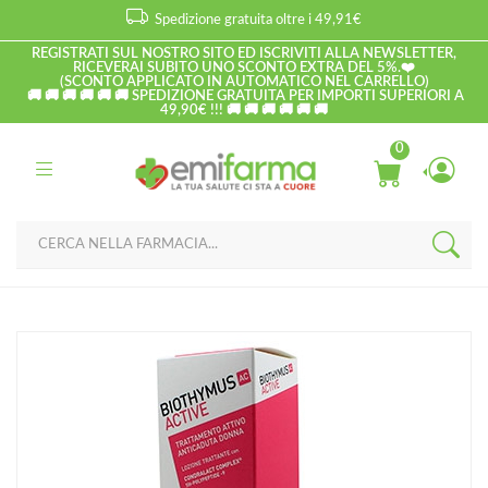
Spedizione gratuita oltre i 49,91€
REGISTRATI SUL NOSTRO SITO ED ISCRIVITI ALLA NEWSLETTER,
RICEVERAI SUBITO UNO SCONTO EXTRA DEL 5%.❤️
(SCONTO APPLICATO IN AUTOMATICO NEL CARRELLO)
🚚 🚚 🚚 🚚 🚚 🚚 SPEDIZIONE GRATUITA PER IMPORTI SUPERIORI A
49,90€ !!! 🚚 🚚 🚚 🚚 🚚 🚚
0
Home
Catalogo
/
Capelli
Rottapharm Linea Biothymus AC Active Trattamento Anticaduta
Donna 100 ml