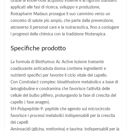
Grazie al know-how acquisito insieme e ai rigorosi standard
applicati alle fasi di ricerca, sviluppo e produzione,
Rottapharm Madaus prosegue il suo cammino verso un
concetto di salute più ampio, che parte dalla prevenzione,
attraverso il personal care e la nutraceutica, fino a coniugare
i progressi della chimica con la tradizione fitoterapica.
Specifiche prodotto
La formula di Biothymus Ac Active lozione trattante
coadiuvante anticaduta donna contiene ingredienti e
nutrienti specifici per favorire il ciclo vitale del capello.
Con Condralact complex: bioattivatore metabolico a base di
lattoglobuline e condramina che favorisce l’attività delle
cellule del bulbo pilifero, prolungando la fase di crescita del
capello ( fase anagen).
SH-Polypeptide-9: peptide che agendo sul microcircolo
favorisce i processi metabolici indispensabili per la crescita
dei capelli
Aminoacidi (glicina, metionina) e taurina: indispensabili per la