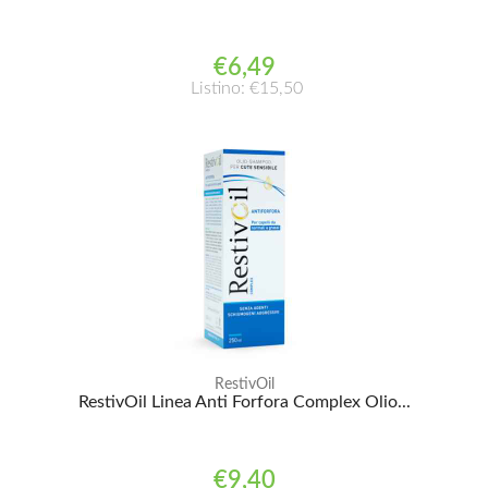
€6,49
Listino: €15,50
RestivOil
RestivOil Linea Anti Forfora Complex Olio...
€9,40