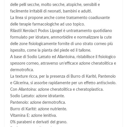
delle pelli secche, molto secche, atopiche, sensibili e
facilmente irritabili di neonati, bambini e adulti.
La linea si propone anche come trattamento coadiuvante
delle terapie farmacologiche ad uso topico.
Rilastil Xerolact Podos Lipogel è untrattamento quotidiano
formulato per idratare, ammorbidire e normalizzare la cute
delle zone fisiologicamente fornite di uno strato corneo più
ispessito, come la pianta del piede ed il tallone.
A base di Sodio Lattato ed Allantoina, ristabilisce il fisiologico
spessore corneo, attraverso un’efficace azione cheratolitica e
dermotrofica.
La texture ricca, per la presenza di Burro di Karité, Pantenolo
e Glicerina, si assorbe rapidamente per un effetto antiscivolo.
Con Allantoina: azione cheratolitica e cheratoplastica.
Sodio Lattato: azione idratante.
Pantenolo: azione dermotrofica.
Burro di Karité: azione nutriente.
Vitamina E: azione lenitiva.
0% parabeni e derivati del grano.