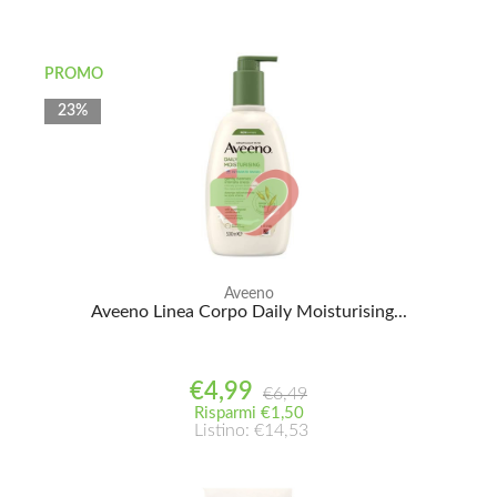
PROMO
23%
Aveeno
Aveeno Linea Corpo Daily Moisturising...
€4,99
€6,49
Risparmi €1,50
Listino: €14,53