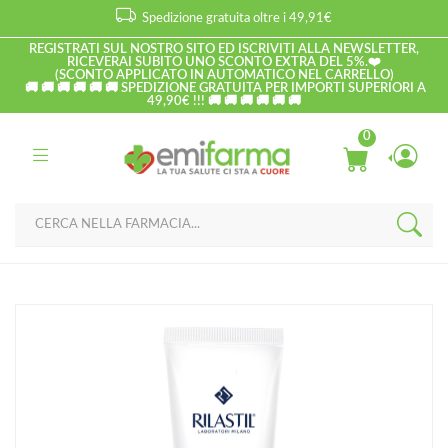
Spedizione gratuita oltre i 49,91€
REGISTRATI SUL NOSTRO SITO ED ISCRIVITI ALLA NEWSLETTER,
RICEVERAI SUBITO UNO SCONTO EXTRA DEL 5%.❤️
(SCONTO APPLICATO IN AUTOMATICO NEL CARRELLO)
🚚 🚚 🚚 🚚 🚚 🚚 SPEDIZIONE GRATUITA PER IMPORTI SUPERIORI A
49,90€ !!! 🚚 🚚 🚚 🚚 🚚 🚚
0
Home
Catalogo
/
Corpo
Rilastil Linea Xerolact Podos Lipogel Trattamento Ammorbidente
Piedi 100 ml
Home
Catalogo
/
Viso
Rilastil Linea Xerolact Podos Lipogel Trattamento Ammorbidente
Piedi 100 ml