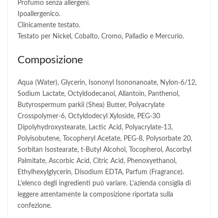
Profumo senza allergeni.
Ipoallergenico.
Clinicamente testato.
Testato per Nickel, Cobalto, Cromo, Palladio e Mercurio.
Composizione
Aqua (Water), Glycerin, Isononyl Isononanoate, Nylon-6/12,
Sodium Lactate, Octyldodecanol, Allantoin, Panthenol,
Butyrospermum parkii (Shea) Butter, Polyacrylate
Crosspolymer-6, Octyldodecyl Xyloside, PEG-30
Dipolyhydroxystearate, Lactic Acid, Polyacrylate-13,
Polyisobutene, Tocopheryl Acetate, PEG-8, Polysorbate 20,
Sorbitan Isostearate, t-Butyl Alcohol, Tocopherol, Ascorbyl
Palmitate, Ascorbic Acid, Citric Acid, Phenoxyethanol,
Ethylhexylglycerin, Disodium EDTA, Parfum (Fragrance).
L’elenco degli ingredienti può variare. L'azienda consiglia di
leggere attentamente la composizione riportata sulla
confezione.