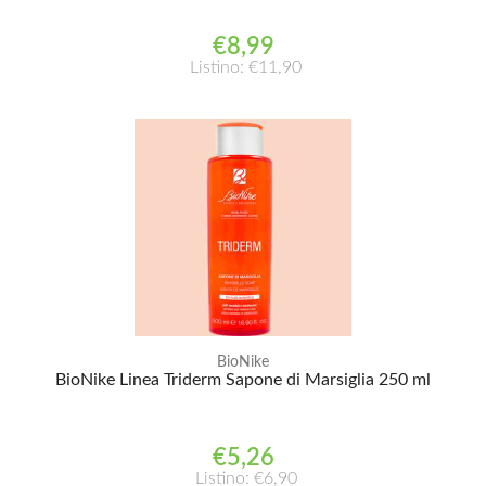
€8,99
Listino: €11,90
BioNike
BioNike Linea Triderm Sapone di Marsiglia 250 ml
€5,26
Listino: €6,90