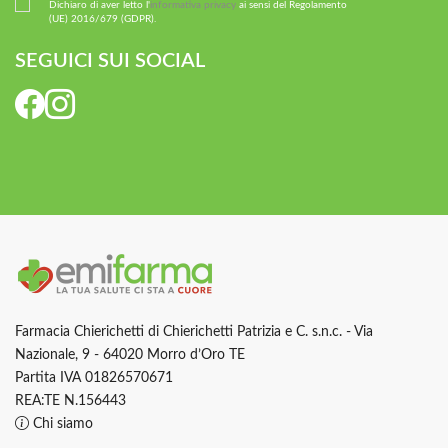
Dichiaro di aver letto l'
informativa privacy
ai sensi del Regolamento
(UE) 2016/679 (GDPR).
SEGUICI SUI SOCIAL
Farmacia Chierichetti di Chierichetti Patrizia e C. s.n.c. - Via
Nazionale, 9 - 64020 Morro d’Oro TE
Partita IVA 01826570671
REA:TE N.156443
Chi siamo