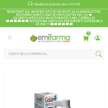
Spedizione gratuita oltre i 49,91€
REGISTRATI SUL NOSTRO SITO ED ISCRIVITI ALLA NEWSLETTER,
RICEVERAI SUBITO UNO SCONTO EXTRA DEL 5%.❤️
(SCONTO APPLICATO IN AUTOMATICO NEL CARRELLO)
🚚 🚚 🚚 🚚 🚚 🚚 SPEDIZIONE GRATUITA PER IMPORTI SUPERIORI A
49,90€ !!! 🚚 🚚 🚚 🚚 🚚 🚚
0
Home
Catalogo
/
Metabolismo
Planta Medica Linea Benessere Gola Golamir 2Act Integratore
Spray 30 ml