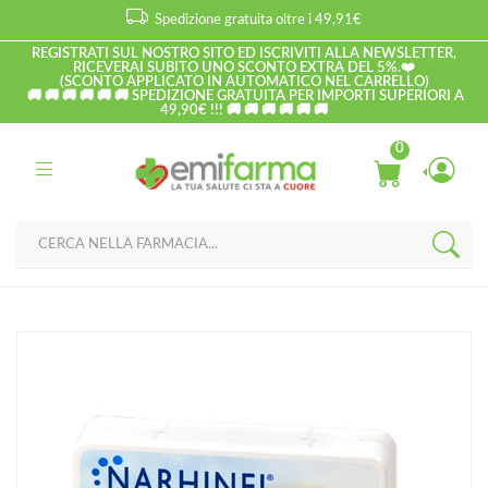
Spedizione gratuita oltre i 49,91€
REGISTRATI SUL NOSTRO SITO ED ISCRIVITI ALLA NEWSLETTER,
RICEVERAI SUBITO UNO SCONTO EXTRA DEL 5%.❤️
(SCONTO APPLICATO IN AUTOMATICO NEL CARRELLO)
🚚 🚚 🚚 🚚 🚚 🚚 SPEDIZIONE GRATUITA PER IMPORTI SUPERIORI A
49,90€ !!! 🚚 🚚 🚚 🚚 🚚 🚚
0
Home
Catalogo
/
Naso
Narhinel Linea Pulizia Salute del Naso Aspiratore Muco Nasale + 2
Ricambi Soft