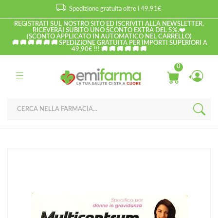
Spedizione gratuita oltre i 49,91€
REGISTRATI SUL NOSTRO SITO ED ISCRIVITI ALLA NEWSLETTER,
RICEVERAI SUBITO UNO SCONTO EXTRA DEL 5%.❤️
(SCONTO APPLICATO IN AUTOMATICO NEL CARRELLO)
🚚 🚚 🚚 🚚 🚚 🚚 SPEDIZIONE GRATUITA PER IMPORTI SUPERIORI A
49,90€ !!! 🚚 🚚 🚚 🚚 🚚 🚚
0
Home
Catalogo
/
Gravidanza ed allattamento
/
Preparati mamma
Multicentrum Linea Gravidanza Mamma DHA Integratore
Alimentare 30+30