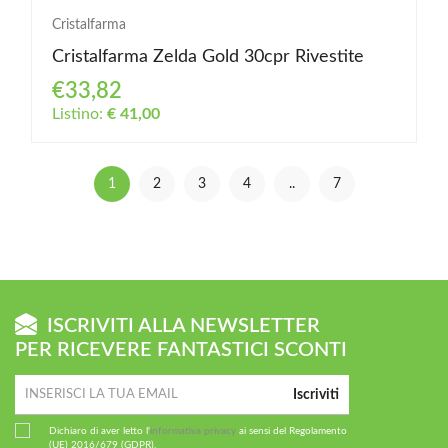
Cristalfarma
Cristalfarma Zelda Gold 30cpr Rivestite
€33,82
Listino:
€ 41,00
1
2
3
4
..
7
ISCRIVITI ALLA NEWSLETTER
PER RICEVERE FANTASTICI SCONTI
Iscriviti
Dichiaro di aver letto l'
informativa privacy
ai sensi del Regolamento
(UE) 2016/679 (GDPR).