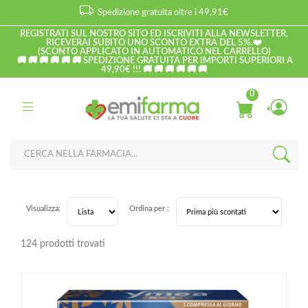
Spedizione gratuita oltre i 49,91€
REGISTRATI SUL NOSTRO SITO ED ISCRIVITI ALLA NEWSLETTER,
RICEVERAI SUBITO UNO SCONTO EXTRA DEL 5%.❤️
(SCONTO APPLICATO IN AUTOMATICO NEL CARRELLO)
🚚 🚚 🚚 🚚 🚚 🚚 SPEDIZIONE GRATUITA PER IMPORTI SUPERIORI A
49,90€ !!! 🚚 🚚 🚚 🚚 🚚 🚚
0
Visualizza:
Ordina per :
124 prodotti trovati