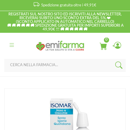
Spedizione gratuita oltre i 49,91€
REGISTRATI SUL NOSTRO SITO ED ISCRIVITI ALLA NEWSLETTER,
RICEVERAI SUBITO UNO SCONTO EXTRA DEL 5%.❤️
(SCONTO APPLICATO IN AUTOMATICO NEL CARRELLO)
🚚 🚚 🚚 🚚 🚚 🚚 SPEDIZIONE GRATUITA PER IMPORTI SUPERIORI A
49,90€ !!! 🚚 🚚 🚚 🚚 🚚 🚚
0
Home
Catalogo
/
D.P.I.
Isomar Linea Pulizia e Salute del Naso Acqua di Mare Igiene
Quotidiana 100 ml