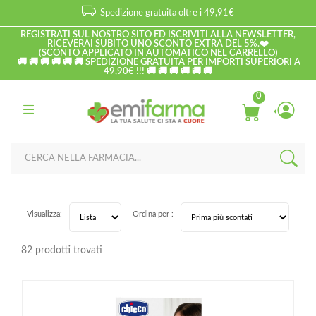
Spedizione gratuita oltre i 49,91€
REGISTRATI SUL NOSTRO SITO ED ISCRIVITI ALLA NEWSLETTER,
RICEVERAI SUBITO UNO SCONTO EXTRA DEL 5%.❤️
(SCONTO APPLICATO IN AUTOMATICO NEL CARRELLO)
🚚 🚚 🚚 🚚 🚚 🚚 SPEDIZIONE GRATUITA PER IMPORTI SUPERIORI A
49,90€ !!! 🚚 🚚 🚚 🚚 🚚 🚚
0
Visualizza:
Ordina per :
82 prodotti trovati