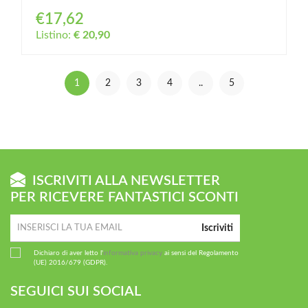
€17,62
Listino:
€ 20,90
1
2
3
4
..
5
ISCRIVITI ALLA NEWSLETTER
PER RICEVERE FANTASTICI SCONTI
Iscriviti
Dichiaro di aver letto l'
informativa privacy
ai sensi del Regolamento
(UE) 2016/679 (GDPR).
SEGUICI SUI SOCIAL