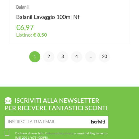
Balanil
Balanil Lavaggio 100ml Nf
€6,97
Listino:
€ 8,50
1
2
3
4
..
20
ISCRIVITI ALLA NEWSLETTER
PER RICEVERE FANTASTICI SCONTI
Iscriviti
Dichiaro di aver letto l'
informativa privacy
ai sensi del Regolamento
(UE) 2016/679 (GDPR).