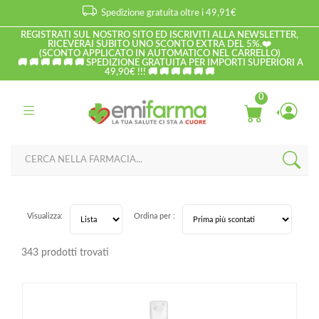
Spedizione gratuita oltre i 49,91€
REGISTRATI SUL NOSTRO SITO ED ISCRIVITI ALLA NEWSLETTER,
RICEVERAI SUBITO UNO SCONTO EXTRA DEL 5%.❤️
(SCONTO APPLICATO IN AUTOMATICO NEL CARRELLO)
🚚 🚚 🚚 🚚 🚚 🚚 SPEDIZIONE GRATUITA PER IMPORTI SUPERIORI A
49,90€ !!! 🚚 🚚 🚚 🚚 🚚 🚚
0
Visualizza:
Ordina per :
343 prodotti trovati