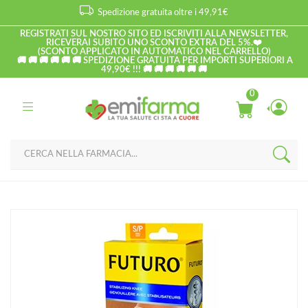
Spedizione gratuita oltre i 49,91€
REGISTRATI SUL NOSTRO SITO ED ISCRIVITI ALLA NEWSLETTER,
RICEVERAI SUBITO UNO SCONTO EXTRA DEL 5%.❤️
(SCONTO APPLICATO IN AUTOMATICO NEL CARRELLO)
🚚 🚚 🚚 🚚 🚚 🚚 SPEDIZIONE GRATUITA PER IMPORTI SUPERIORI A
49,90€ !!! 🚚 🚚 🚚 🚚 🚚 🚚
0
Home
Catalogo
/
Medicazione
Futuro Linea Attrezzature Sport e Sanitarie Ginocchiera Elastica
Taglia Media M