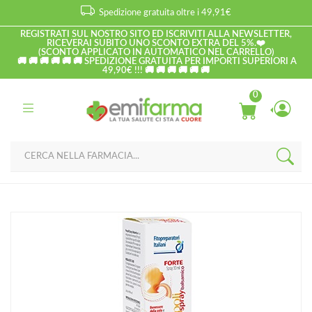
Spedizione gratuita oltre i 49,91€
REGISTRATI SUL NOSTRO SITO ED ISCRIVITI ALLA NEWSLETTER,
RICEVERAI SUBITO UNO SCONTO EXTRA DEL 5%.❤️
(SCONTO APPLICATO IN AUTOMATICO NEL CARRELLO)
🚚 🚚 🚚 🚚 🚚 🚚 SPEDIZIONE GRATUITA PER IMPORTI SUPERIORI A
49,90€ !!! 🚚 🚚 🚚 🚚 🚚 🚚
0
Home
Catalogo
/
Fitopreparatori Italiani
/
mal di gola
Fitopreparatori Italiani – Propoli Spray Gola Balsamico 45% – 30
ml - Agg.