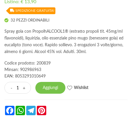
Listino: € 13,90
SPEDIZIONE GRATUITA!
32 PEZZI ORDINABILI
Spray gola con PropolhALCOOL1® (estratto propoli tit. 45mg/ml
flavonoidi), liquirizia, olio essenziale pino mugo (benessere gola) ed
eucalipto (tono voce). Rapido sollievo. 3 erogazioni 3 volte/giorno,
almeno 6 giorni. Alcool 45% vol. Adulti. 30ml.
Codice prodotto: 200839
Minsan:
902986963
EAN: 8053291010649
Wishlist
-
+
Aggiungi
Facebook
WhatsApp
Telegram
Pinterest