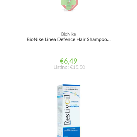
BioNike
BioNike Linea Defence Hair Shampoo...
€6,49
Listino: €15,50