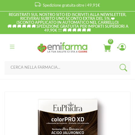
Spedizione gratuita oltre i 49,91€
REGISTRATI SUL NOSTRO SITO ED ISCRIVITI ALLA NEWSLETTER,
RICEVERAI SUBITO UNO SCONTO EXTRA DEL 5%.❤️
(SCONTO APPLICATO IN AUTOMATICO NEL CARRELLO)
🚚 🚚 🚚 🚚 🚚 🚚 SPEDIZIONE GRATUITA PER IMPORTI SUPERIORI A
49,90€ !!! 🚚 🚚 🚚 🚚 🚚 🚚
0
Home
Catalogo
/
Capelli
EuPhidra Linea ColorPRO XD Colorazione Extra-Delixata 500
Castano Chiaro