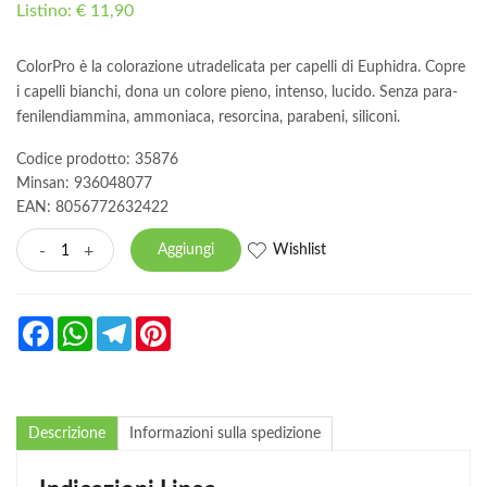
Listino: € 11,90
ColorPro è la colorazione utradelicata per capelli di Euphidra. Copre
i capelli bianchi, dona un colore pieno, intenso, lucido. Senza para-
fenilendiammina, ammoniaca, resorcina, parabeni, siliconi.
Codice prodotto: 35876
Minsan:
936048077
EAN: 8056772632422
Wishlist
-
+
Aggiungi
Facebook
WhatsApp
Telegram
Pinterest
Descrizione
Informazioni sulla spedizione