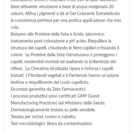
colorazione, occorre miscelare il Gel con la Base Attivante.
Base attivante: emulsione a base di acqua ossigenata 20
volumi. Attiva i pigmenti e dà al Gel Colorante Extradelicato
la consistenza perfetta per una pratica applicazione che non
cola.
Balsamo alle Proteine della Seta e Acido Jaluronico:
trattamento post-colorazione a pH acido. Riequilibra la
struttura dei capelli, chiudendo le fibre capillari e fissando il
colore. Le Proteine della Seta ristrutturano e proteggono i
capelli, rendendoli morbidi ed esaltando la brillantezza dei
riflessi. La Cheratina idrolizzata ripara e rinforza i capelli
trattati. I Fitosteroli vegetali e il Pantenolo hanno un’azione
lenitiva e riequilibrante del cuoio capelluto.
Sicurezza garantita da Zeta Farmaceutici.
I processi produttivi sono certificati GMP (Good
Manufacturing Practices) dal Ministero della Salute.
Dermatologicamente testata su pelle sensibile.
Testata per nichel, cromo e cobalto.
Test microbiologici: libera da contaminazioni.