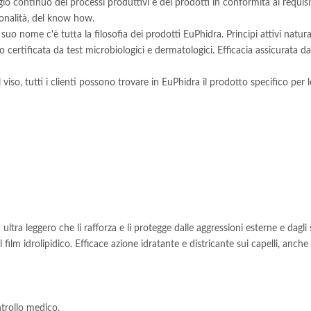
gio continuo dei processi produttivi e dei prodotti in conformità ai requisiti
ionalità, del know how.
 suo nome c'è tutta la filosofia dei prodotti EuPhidra. Principi attivi natura
certificata da test microbiologici e dermatologici. Efficacia assicurata da pe
viso, tutti i clienti possono trovare in EuPhidra il prodotto specifico per l
ltra leggero che li rafforza e li protegge dalle aggressioni esterne e dagli 
lm idrolipidico. Efficace azione idratante e districante sui capelli, anche i p
ntrollo medico.