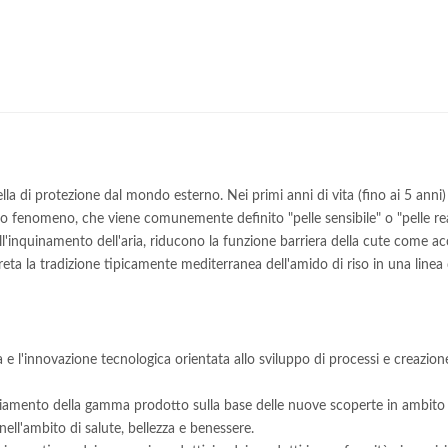
ella di protezione dal mondo esterno. Nei primi anni di vita (fino ai 5 ann
esso fenomeno, che viene comunemente definito "pelle sensibile" o "pelle rea
ll'inquinamento dell'aria, riducono la funzione barriera della cute come ac
eta la tradizione tipicamente mediterranea dell'amido di riso in una linea
e l'innovazione tecnologica orientata allo sviluppo di processi e creazione 
pliamento della gamma prodotto sulla base delle nuove scoperte in ambito 
ll'ambito di salute, bellezza e benessere.