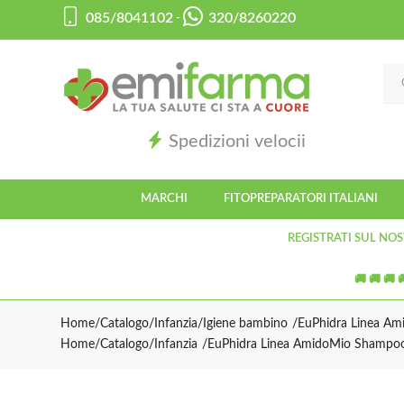
085/8041102
320/8260220
-
Spedizioni velocii
MARCHI
FITOPREPARATORI ITALIANI
REGISTRATI SUL NOS
🚚 🚚 🚚 
Home
Catalogo
/
Infanzia
/
Igiene bambino
EuPhidra Linea Ami
Home
Catalogo
/
Infanzia
EuPhidra Linea AmidoMio Shampoo B