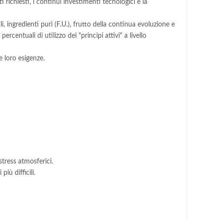
 richiesti, i continui investimenti tecnologici e la
li, ingredienti puri (F.U.), frutto della continua evoluzione e
rcentuali di utilizzo dei "principi attivi" a livello
e loro esigenze.
stress atmosferici.
iù difficili.