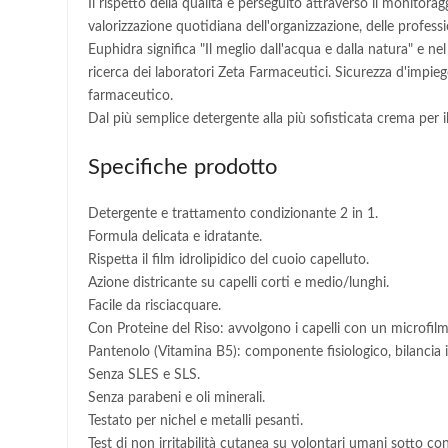
Il rispetto della qualità è perseguito attraverso il monitorag
valorizzazione quotidiana dell'organizzazione, delle profess
Euphidra significa "Il meglio dall'acqua e dalla natura" e nel
ricerca dei laboratori Zeta Farmaceutici. Sicurezza d'impiego 
farmaceutico.
Dal più semplice detergente alla più sofisticata crema per il 
Specifiche prodotto
Detergente e trattamento condizionante 2 in 1.
Formula delicata e idratante.
Rispetta il film idrolipidico del cuoio capelluto.
Azione districante su capelli corti e medio/lunghi.
Facile da risciacquare.
Con Proteine del Riso: avvolgono i capelli con un microfilm u
Pantenolo (Vitamina B5): componente fisiologico, bilancia il fi
Senza SLES e SLS.
Senza parabeni e oli minerali.
Testato per nichel e metalli pesanti.
Test di non irritabilità cutanea su volontari umani sotto co