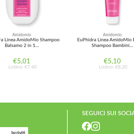
Amidomio
Amidomio
ra Linea AmidoMio Shampoo
EuPhidra Linea AmidoMio 
Balsamo 2 in 1...
Shampoo Bambini...
€5,01
€5,10
Listino: €7,40
Listino: €8,20
SEGUICI SUI SOCI
Iscriviti