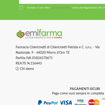
Dichiaro di aver letto l'
informativa privacy
ai sensi del Regolamento (UE) 
Farmacia Chierichetti di Chierichetti Patrizia e C. s.n.c. - Via
Nazionale, 9 - 64020 Morro d’Oro TE
Partita IVA 01826570671
REA:TE N.156443
Chi siamo
PAGAMENTI SICURI
Paga come vuoi sempre in completa 