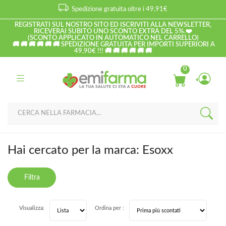
Spedizione gratuita oltre i 49,91€
REGISTRATI SUL NOSTRO SITO ED ISCRIVITI ALLA NEWSLETTER,
RICEVERAI SUBITO UNO SCONTO EXTRA DEL 5%.❤️
(SCONTO APPLICATO IN AUTOMATICO NEL CARRELLO)
🚚 🚚 🚚 🚚 🚚 🚚 SPEDIZIONE GRATUITA PER IMPORTI SUPERIORI A
49,90€ !!! 🚚 🚚 🚚 🚚 🚚 🚚
0
Home
Marche parafarmaci
Esoxx
Hai cercato per la marca: Esoxx
Filtra
risultati
Visualizza:
Ordina per :