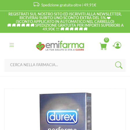
Spedizione gratuita oltre i 49,91€
REGISTRATI SUL NOSTRO SITO ED ISCRIVITI ALLA NEWSLETTER,
RICEVERAI SUBITO UNO SCONTO EXTRA DEL 5%.❤️
(SCONTO APPLICATO IN AUTOMATICO NEL CARRELLO)
🚚 🚚 🚚 🚚 🚚 🚚 SPEDIZIONE GRATUITA PER IMPORTI SUPERIORI A
49,90€ !!! 🚚 🚚 🚚 🚚 🚚 🚚
0
Home
Catalogo
/
Contraccettivi
Durex Linea Performa Ritardante Forma Classica Confezione con
4 Profilattici