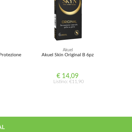
Akuel
Protezione
Akuel Skin Original B 6pz
€ 14,09
Listino: €11,90
AL