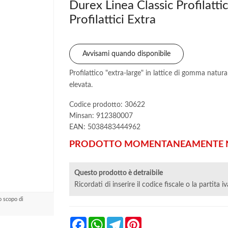
Durex Linea Classic Profilatt
Profilattici Extra
Avvisami quando disponibile
Profilattico "extra-large" in lattice di gomma natural
elevata.
Codice prodotto: 30622
Minsan:
912380007
EAN: 5038483444962
PRODOTTO MOMENTANEAMENTE N
Questo prodotto è detraibile
Ricordati di inserire il codice fiscale o la partita i
o scopo di
Facebook
WhatsApp
Telegram
Pinterest