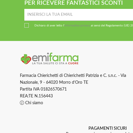
PER RICEVERE FANTASTICI SCONTI
Dichiaro di aver letto l'
informativa privacy
ai sensi del Regolamento (UE) 
Farmacia Chierichetti di Chierichetti Patrizia e C. s.n.c. - Via
Nazionale, 9 - 64020 Morro d’Oro TE
Partita IVA 01826570671
REA:TE N.156443
Chi siamo
PAGAMENTI SICURI