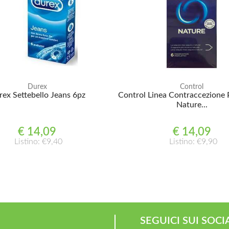
Durex
Control
rex Settebello Jeans 6pz
Control Linea Contraccezione 
Nature...
€ 14,09
€ 14,09
Listino: €9,40
Listino: €9,90
SEGUICI SUI SOCI