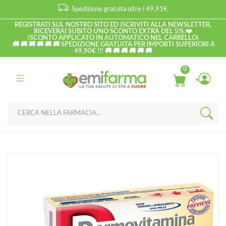
Spedizione gratuita oltre i 49,91€
REGISTRATI SUL NOSTRO SITO ED ISCRIVITI ALLA NEWSLETTER,
RICEVERAI SUBITO UNO SCONTO EXTRA DEL 5%.❤️
(SCONTO APPLICATO IN AUTOMATICO NEL CARRELLO)
🚚 🚚 🚚 🚚 🚚 🚚 SPEDIZIONE GRATUITA PER IMPORTI SUPERIORI A
49,90€ !!! 🚚 🚚 🚚 🚚 🚚 🚚
0
Home
Catalogo
/
Medicazione
Dermovitamina Linea Pelle Sana Filmocare Gel Antisfregamento
Protettivo 30 ml