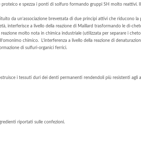
proteico e spezza i ponti di solfuro formando gruppi SH molto reattivi. Il
tuito da un’associazione brevettata di due principi attivi che riducono la
rietà, interferisce a livello della reazione di Maillard trasformando le di-
azione molto nota in chimica industriale (utilizzata per separare i chetoni
ll’omonimo chimico. L’interferenza a livello della reazione di denaturazione
rmazione di sulfuri-organici ferrici.
struisce i tessuti duri dei denti permanenti rendendoli più resistenti agli a
redienti riportati sulle confezioni.