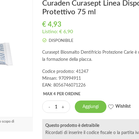
Curaden Curasept Linea Dispos
Protettivo 75 ml
€
4,93
Listino: € 6,90
DISPONIBILE
Curasept Biosmalto Dentifricio Protezione Carie è u
la formazione della placca.
Codice prodotto: 41247
Minsan:
970994911
EAN: 8056746071226
MAX 4 PER ORDINE
Wishlist
-
+
Aggiungi
o scopo di
Questo prodotto è detraibile
Ricordati di inserire il codice fiscale o la partita i