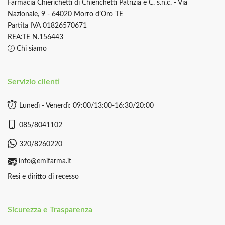
Farmacia Chierichetti di Chierichetti Patrizia e C. s.n.c. - Via
Nazionale, 9 - 64020 Morro d’Oro TE
Partita IVA 01826570671
REA:TE N.156443
Chi siamo
Servizio clienti
Lunedì - Venerdì: 09:00/13:00-16:30/20:00
085/8041102
320/8260220
info@emifarma.it
Resi e diritto di recesso
Sicurezza e Trasparenza