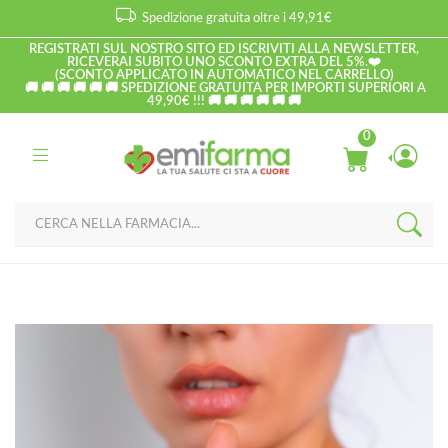
Spedizione gratuita oltre i 49,91€
REGISTRATI SUL NOSTRO SITO ED ISCRIVITI ALLA NEWSLETTER,
RICEVERAI SUBITO UNO SCONTO EXTRA DEL 5%.❤️
(SCONTO APPLICATO IN AUTOMATICO NEL CARRELLO)
🚚 🚚 🚚 🚚 🚚 🚚 SPEDIZIONE GRATUITA PER IMPORTI SUPERIORI A
49,90€ !!! 🚚 🚚 🚚 🚚 🚚 🚚
0
Home
Blog
Salute generale
Creme Corpo Estive: Guida alla Scelta Perfetta