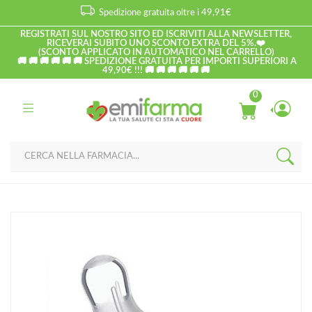
Spedizione gratuita oltre i 49,91€
REGISTRATI SUL NOSTRO SITO ED ISCRIVITI ALLA NEWSLETTER,
RICEVERAI SUBITO UNO SCONTO EXTRA DEL 5%.❤️
(SCONTO APPLICATO IN AUTOMATICO NEL CARRELLO)
🚚 🚚 🚚 🚚 🚚 🚚 SPEDIZIONE GRATUITA PER IMPORTI SUPERIORI A
49,90€ !!! 🚚 🚚 🚚 🚚 🚚 🚚
0
Home
Catalogo
/
Infanzia
/
Alimentazione
/
Accessori per l alimentazione
Chicco Linea Allattamento Stepup Tettarella Ergonomica 6+ Mesi
Flusso Veloce