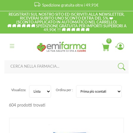
Spedizione gratuita oltre i 49,91€
REGISTRATI SUL NOSTRO SITO ED ISCRIVITI ALLA NEWSLETTER,
RICEVERAI SUBITO UNO SCONTO EXTRA DEL 5%.❤️
(SCONTO APPLICATO IN AUTOMATICO NEL CARRELLO)
🚚 🚚 🚚 🚚 🚚 🚚 SPEDIZIONE GRATUITA PER IMPORTI SUPERIORI A
49,90€ !!! 🚚 🚚 🚚 🚚 🚚 🚚
0
Visualizza:
Ordina per :
604 prodotti trovati