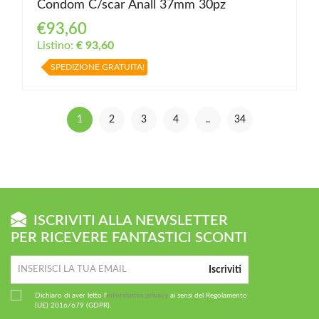
Condom C/scar Anall 37mm 30pz
€93,60
Listino:
€ 93,60
SPEDIZIONE GRATUITA!
1
2
3
4
..
34
ISCRIVITI ALLA NEWSLETTER
PER RICEVERE FANTASTICI SCONTI
Iscriviti
Dichiaro di aver letto l'
informativa privacy
ai sensi del Regolamento
(UE) 2016/679 (GDPR).