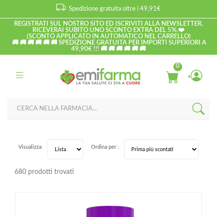
Spedizione gratuita oltre i 49,91€
REGISTRATI SUL NOSTRO SITO ED ISCRIVITI ALLA NEWSLETTER,
RICEVERAI SUBITO UNO SCONTO EXTRA DEL 5%.❤️
(SCONTO APPLICATO IN AUTOMATICO NEL CARRELLO)
🚚 🚚 🚚 🚚 🚚 🚚 SPEDIZIONE GRATUITA PER IMPORTI SUPERIORI A
49,90€ !!! 🚚 🚚 🚚 🚚 🚚 🚚
0
Visualizza:
Ordina per :
680 prodotti trovati