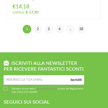
€14,18
Listino:
€ 17,90
1
2
3
4
..
38
ISCRIVITI ALLA NEWSLETTER
PER RICEVERE FANTASTICI SCONTI
Iscriviti
Dichiaro di aver letto l'
informativa privacy
ai sensi del Regolamento
(UE) 2016/679 (GDPR).
SEGUICI SUI SOCIAL