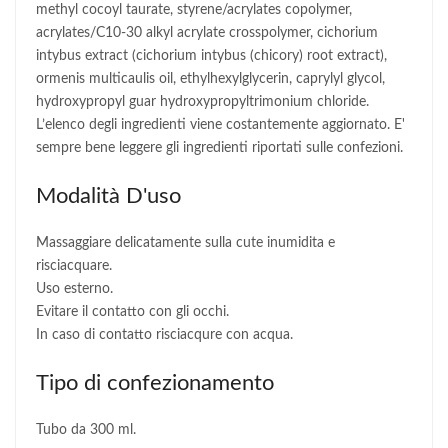
methyl cocoyl taurate, styrene/acrylates copolymer,
acrylates/C10-30 alkyl acrylate crosspolymer, cichorium
intybus extract (cichorium intybus (chicory) root extract),
ormenis multicaulis oil, ethylhexylglycerin, caprylyl glycol,
hydroxypropyl guar hydroxypropyltrimonium chloride.
L’elenco degli ingredienti viene costantemente aggiornato. E'
sempre bene leggere gli ingredienti riportati sulle confezioni.
Modalità D'uso
Massaggiare delicatamente sulla cute inumidita e
risciacquare.
Uso esterno.
Evitare il contatto con gli occhi.
In caso di contatto risciacqure con acqua.
Tipo di confezionamento
Tubo da 300 ml.