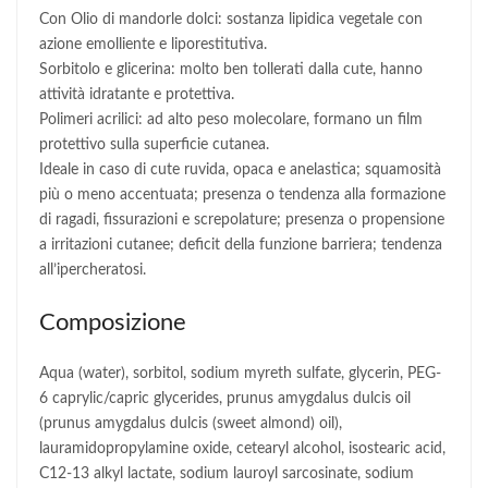
Con Olio di mandorle dolci: sostanza lipidica vegetale con
azione emolliente e liporestitutiva.
Sorbitolo e glicerina: molto ben tollerati dalla cute, hanno
attività idratante e protettiva.
Polimeri acrilici: ad alto peso molecolare, formano un film
protettivo sulla superficie cutanea.
Ideale in caso di cute ruvida, opaca e anelastica; squamosità
più o meno accentuata; presenza o tendenza alla formazione
di ragadi, fissurazioni e screpolature; presenza o propensione
a irritazioni cutanee; deficit della funzione barriera; tendenza
all’ipercheratosi.
Composizione
Aqua (water), sorbitol, sodium myreth sulfate, glycerin, PEG-
6 caprylic/capric glycerides, prunus amygdalus dulcis oil
(prunus amygdalus dulcis (sweet almond) oil),
lauramidopropylamine oxide, cetearyl alcohol, isostearic acid,
C12-13 alkyl lactate, sodium lauroyl sarcosinate, sodium