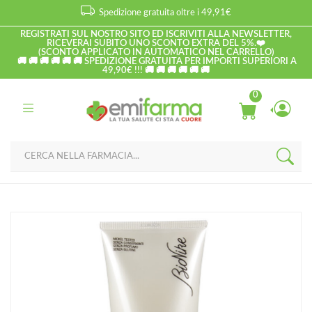
Spedizione gratuita oltre i 49,91€
REGISTRATI SUL NOSTRO SITO ED ISCRIVITI ALLA NEWSLETTER,
RICEVERAI SUBITO UNO SCONTO EXTRA DEL 5%.❤️
(SCONTO APPLICATO IN AUTOMATICO NEL CARRELLO)
🚚 🚚 🚚 🚚 🚚 🚚 SPEDIZIONE GRATUITA PER IMPORTI SUPERIORI A
49,90€ !!! 🚚 🚚 🚚 🚚 🚚 🚚
0
Home
Catalogo
/
Corpo
BioNike Linea Proxera Pelli Secche e Disidratate Doccia Crema
Idratante 300 ml