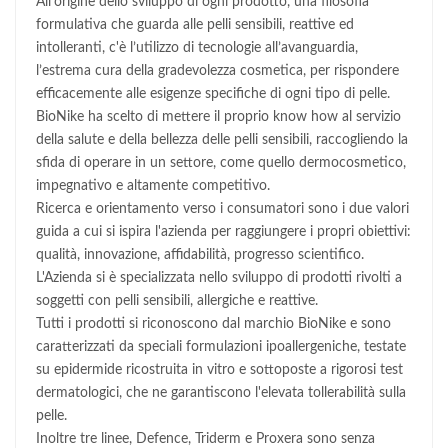
All’origine dello sviluppo di ogni prodotto, una filosofia
formulativa che guarda alle pelli sensibili, reattive ed
intolleranti, c'è l’utilizzo di tecnologie all’avanguardia,
l’estrema cura della gradevolezza cosmetica, per rispondere
efficacemente alle esigenze specifiche di ogni tipo di pelle.
BioNike ha scelto di mettere il proprio know how al servizio
della salute e della bellezza delle pelli sensibili, raccogliendo la
sfida di operare in un settore, come quello dermocosmetico,
impegnativo e altamente competitivo.
Ricerca e orientamento verso i consumatori sono i due valori
guida a cui si ispira l'azienda per raggiungere i propri obiettivi:
qualità, innovazione, affidabilità, progresso scientifico.
L'Azienda si è specializzata nello sviluppo di prodotti rivolti a
soggetti con pelli sensibili, allergiche e reattive.
Tutti i prodotti si riconoscono dal marchio BioNike e sono
caratterizzati da speciali formulazioni ipoallergeniche, testate
su epidermide ricostruita in vitro e sottoposte a rigorosi test
dermatologici, che ne garantiscono l'elevata tollerabilità sulla
pelle.
Inoltre tre linee, Defence, Triderm e Proxera sono senza