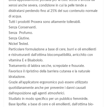
Linea appositamente pensata per la cute secca o affetta da
xerosi anche severa, condizione in cui la pelle tende a
disidratarsi perdendo fino al 25% del suo contenuto normale
di acqua.
Tutti i prodotti Proxera sono altamente tollerabili.
Senza Conservanti.
Senza Profumo.
Senza Glutine.
Nickel Tested.
Particolare formulazione a base di cere, burri e oli emollienti
e ristrutturanti dall’ottima biocompatibilità, arricchito con
vitamina E e Bisabololo.
Trattamento di labbra secche, screpolate e fissurate.
Favorisce il ripristino della barriera cutanea e la naturale
idratazione.
Grazie all’applicatore ergonomico può essere utilizzato
quotidianamente anche per prevenire i danni causati
dall’esposizione agli agenti atmosferici.
Studiato in modo specifico per un pubblico femminile.
Base lipofila: a base di cere e oli emollienti, dall’ottima bio-