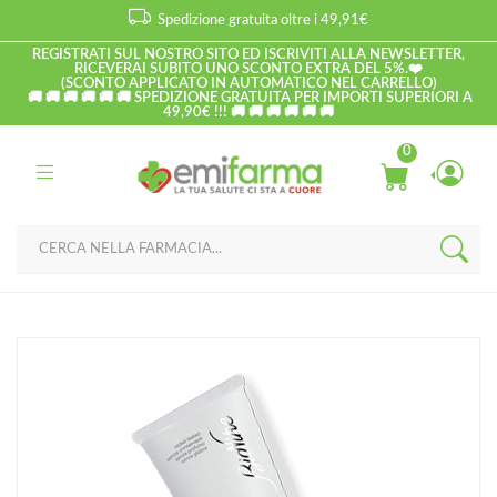
Spedizione gratuita oltre i 49,91€
REGISTRATI SUL NOSTRO SITO ED ISCRIVITI ALLA NEWSLETTER,
RICEVERAI SUBITO UNO SCONTO EXTRA DEL 5%.❤️
(SCONTO APPLICATO IN AUTOMATICO NEL CARRELLO)
🚚 🚚 🚚 🚚 🚚 🚚 SPEDIZIONE GRATUITA PER IMPORTI SUPERIORI A
49,90€ !!! 🚚 🚚 🚚 🚚 🚚 🚚
0
Home
Catalogo
/
Patologie di bocca e labbra
BioNike Linea Proxera Pelli Secche Disidratate Lipogel Riparatore
Labbra 10 ml