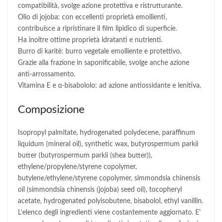
compatibilità, svolge azione protettiva e ristrutturante.
Olio di jojoba: con eccellenti proprietà emollienti,
contribuisce a ripristinare il film lipidico di superficie.
Ha inoltre ottime proprietà idratanti e nutrienti.
Burro di karitè: burro vegetale emolliente e protettivo.
Grazie alla frazione in saponificabile, svolge anche azione
anti-arrossamento.
Vitamina E e α-bisabololo: ad azione antiossidante e lenitiva.
Composizione
Isopropyl palmitate, hydrogenated polydecene, paraffinum
liquidum (mineral oil), synthetic wax, butyrospermum parkii
butter (butyrospermum parkii (shea butter)),
ethylene/propylene/styrene copolymer,
butylene/ethylene/styrene copolymer, simmondsia chinensis
oil (simmondsia chinensis (jojoba) seed oil), tocopheryl
acetate, hydrogenated polyisobutene, bisabolol, ethyl vanillin.
L’elenco degli ingredienti viene costantemente aggiornato. E'