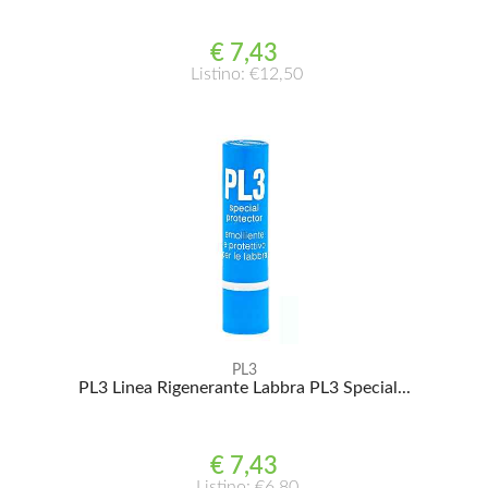
€ 7,43
Listino: €12,50
PL3
PL3 Linea Rigenerante Labbra PL3 Special...
€ 7,43
Listino: €6,80