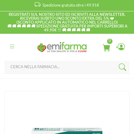
Spedizione gratuita oltre i 49,91€
REGISTRATI SUL NOSTRO SITO ED ISCRIVITI ALLA NEWSLETTER,
RICEVERAI SUBITO UNO SCONTO EXTRA DEL 5%.❤️
(SCONTO APPLICATO IN AUTOMATICO NEL CARRELLO)
🚚 🚚 🚚 🚚 🚚 🚚 SPEDIZIONE GRATUITA PER IMPORTI SUPERIORI A
49,90€ !!! 🚚 🚚 🚚 🚚 🚚 🚚
0
Home
Catalogo
/
Betotal Linea Adulti Integratore Vitamine B 20 Compresse