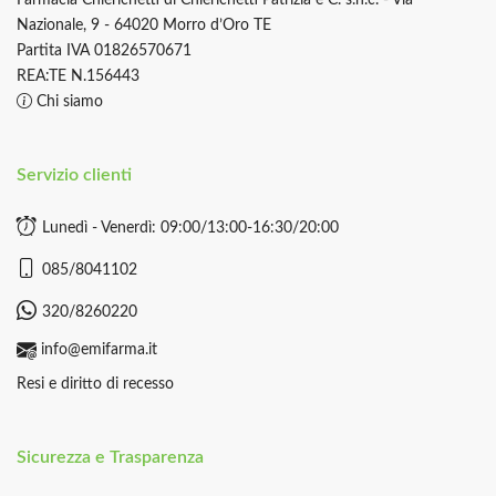
Farmacia Chierichetti di Chierichetti Patrizia e C. s.n.c. - Via
Nazionale, 9 - 64020 Morro d’Oro TE
Partita IVA 01826570671
REA:TE N.156443
Chi siamo
Servizio clienti
Lunedì - Venerdì: 09:00/13:00-16:30/20:00
085/8041102
320/8260220
info@emifarma.it
Resi e diritto di recesso
Sicurezza e Trasparenza