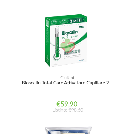
Giuliani
Bioscalin Total Care Attivatore Capillare 2...
€59,90
Listino: €98,60