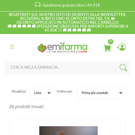
Spedizione gratuita oltre i 49,91€
REGISTRATI SUL NOSTRO SITO ED ISCRIVITI ALLA NEWSLETTER,
RICEVERAI SUBITO UNO SCONTO EXTRA DEL 5%.❤️
(SCONTO APPLICATO IN AUTOMATICO NEL CARRELLO)
🚚 🚚 🚚 🚚 🚚 🚚 SPEDIZIONE GRATUITA PER IMPORTI SUPERIORI A
49,90€ !!! 🚚 🚚 🚚 🚚 🚚 🚚
0
Visualizza:
Ordina per :
28 prodotti trovati