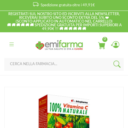
Spedizione gratuita oltre i 49,91€
REGISTRATI SUL NOSTRO SITO ED ISCRIVITI ALLA NEWSLETTER,
RICEVERAI SUBITO UNO SCONTO EXTRA DEL 5%.❤️
(SCONTO APPLICATO IN AUTOMATICO NEL CARRELLO)
🚚 🚚 🚚 🚚 🚚 🚚 SPEDIZIONE GRATUITA PER IMPORTI SUPERIORI A
49,90€ !!! 🚚 🚚 🚚 🚚 🚚 🚚
0
Home
Catalogo
/
Metabolismo
Arkocapsule Linea Difese Immunitarie Acerola 1000 Integratore
30 Compresse Mast