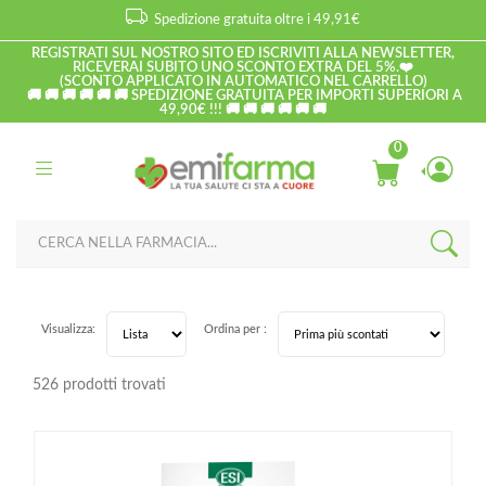
Spedizione gratuita oltre i 49,91€
REGISTRATI SUL NOSTRO SITO ED ISCRIVITI ALLA NEWSLETTER,
RICEVERAI SUBITO UNO SCONTO EXTRA DEL 5%.❤️
(SCONTO APPLICATO IN AUTOMATICO NEL CARRELLO)
🚚 🚚 🚚 🚚 🚚 🚚 SPEDIZIONE GRATUITA PER IMPORTI SUPERIORI A
49,90€ !!! 🚚 🚚 🚚 🚚 🚚 🚚
0
Visualizza:
Ordina per :
526 prodotti trovati