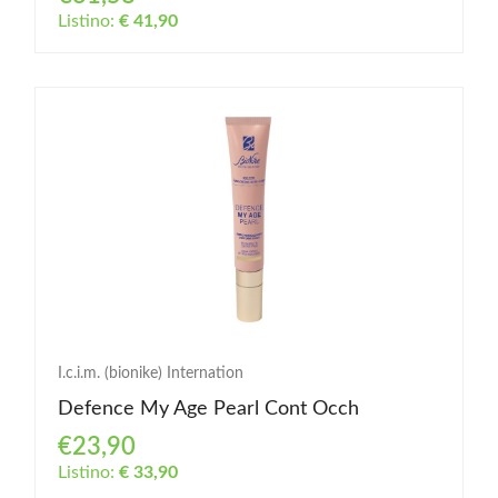
Listino:
€ 41,90
I.c.i.m. (bionike) Internation
Defence My Age Pearl Cont Occh
€23,90
Listino:
€ 33,90