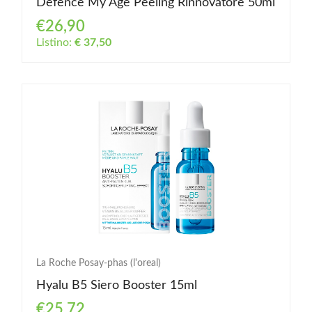
Defence My Age Peeling Rinnovatore 50ml
€26,90
Listino:
€ 37,50
La Roche Posay-phas (l'oreal)
Hyalu B5 Siero Booster 15ml
€25,72