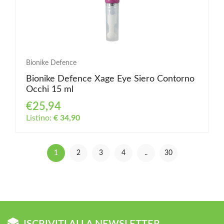
Bionike Defence
Bionike Defence Xage Eye Siero Contorno
Occhi 15 ml
€25,94
Listino:
€ 34,90
1
2
3
4
..
30