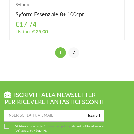
Syform
Syform Essenziale 8+ 100cpr
€17,74
Listino:
€ 25,00
1
2
ISCRIVITI ALLA NEWSLETTER
PER RICEVERE FANTASTICI SCONTI
Iscriviti
Dichiaro di aver letto l'
informativa privacy
ai sensi del Regolamento
(UE) 2016/679 (GDPR).