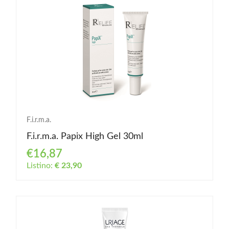
F.i.r.m.a.
F.i.r.m.a. Papix High Gel 30ml
€16,87
Listino:
€ 23,90