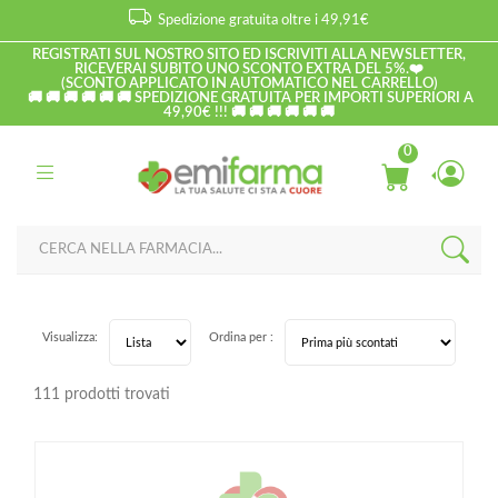
Spedizione gratuita oltre i 49,91€
REGISTRATI SUL NOSTRO SITO ED ISCRIVITI ALLA NEWSLETTER,
RICEVERAI SUBITO UNO SCONTO EXTRA DEL 5%.❤️
(SCONTO APPLICATO IN AUTOMATICO NEL CARRELLO)
🚚 🚚 🚚 🚚 🚚 🚚 SPEDIZIONE GRATUITA PER IMPORTI SUPERIORI A
49,90€ !!! 🚚 🚚 🚚 🚚 🚚 🚚
0
Visualizza:
Ordina per :
111 prodotti trovati